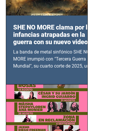
SHE NO MORE clama por las
infancias atrapadas en la
guerra con su nuevo video
TERCERA GUERRA
La banda de metal sinfónico SHE NO
MUNDIAL
MORE irrumpió con "Tercera Guerra
Mundial", su cuarto corte de 2025, un
grito contra el calvario de niños,
adolescentes y mujeres en epicentros
bélicos.