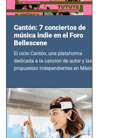
Cantón: 7 conciertos de
música indie en el Foro
Bellescene
El ciclo Cantón, una plataforma
dedicada a la canción de autor y las
propuestas independientes en México,
tendrá lugar en el Foro Bellescene
(Zempoala 90, Narvarte Oriente,
CDMX), todos los miércoles a partir del
14 de agosto al 25 de septiembre, a las
20:00 horas.