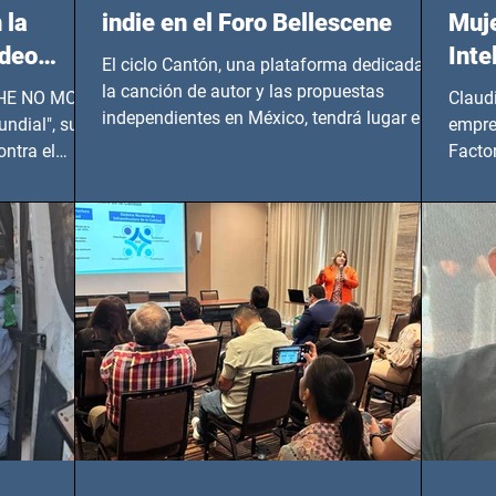
 la
indie en el Foro Bellescene
Muje
ideo
Inte
El ciclo Cantón, una plataforma dedicada a
UNDIAL
la canción de autor y las propuestas
 SHE NO MORE
Claud
independientes en México, tendrá lugar en el
ndial", su
empre
Foro Bellescene (Zempoala 90, Narvarte
ontra el
Factor
Oriente, CDMX), todos los miércoles a partir
 y mujeres
lider
del 14 de agosto al 25 de septiembre, a las
20:00 horas.