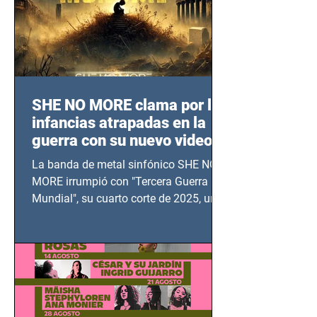
SHE NO MORE clama por las
infancias atrapadas en la
guerra con su nuevo video
TERCERA GUERRA
La banda de metal sinfónico SHE NO
MUNDIAL
MORE irrumpió con "Tercera Guerra
Mundial", su cuarto corte de 2025, un
grito contra el calvario de niños,
adolescentes y mujeres en epicentros
bélicos.