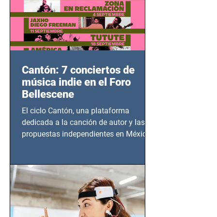
Cantón: 7 conciertos de
música indie en el Foro
Bellescene
El ciclo Cantón, una plataforma
dedicada a la canción de autor y las
propuestas independientes en México,
tendrá lugar en el Foro Bellescene
(Zempoala 90, Narvarte Oriente,
CDMX), todos los miércoles a partir del
14 de agosto al 25 de septiembre, a las
20:00 horas.