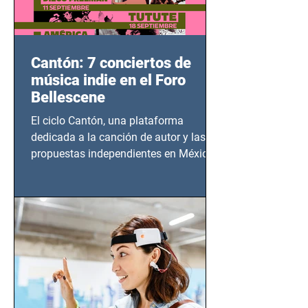
Cantón: 7 conciertos de
música indie en el Foro
Bellescene
El ciclo Cantón, una plataforma
dedicada a la canción de autor y las
propuestas independientes en México,
tendrá lugar en el Foro Bellescene
(Zempoala 90, Narvarte Oriente,
CDMX), todos los miércoles a partir del
14 de agosto al 25 de septiembre, a las
20:00 horas.