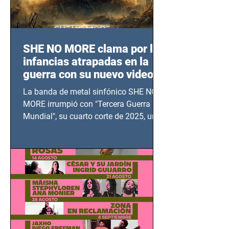
SHE NO MORE clama por las
infancias atrapadas en la
guerra con su nuevo video
TERCERA GUERRA
La banda de metal sinfónico SHE NO
MUNDIAL
MORE irrumpió con "Tercera Guerra
Mundial", su cuarto corte de 2025, un
grito contra el calvario de niños,
adolescentes y mujeres en epicentros
bélicos.