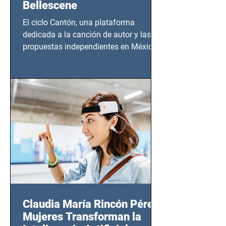
Bellescene
El ciclo Cantón, una plataforma
dedicada a la canción de autor y las
propuestas independientes en México,
tendrá lugar en el Foro Bellescene
(Zempoala 90, Narvarte Oriente,
CDMX), todos los miércoles a partir del
14 de agosto al 25 de septiembre, a las
20:00 horas.
Claudia María Rincón Pérez:
Mujeres Transforman la