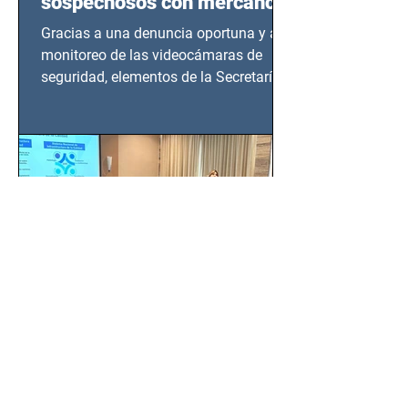
sospechosos con mercancía
en Azcapotzalco
Gracias a una denuncia oportuna y al
monitoreo de las videocámaras de
seguridad, elementos de la Secretaría
de Seguridad Ciudadana (SSC)...
EMA, PROFEPA y
CANACINTRA trabajan por
un México más normado