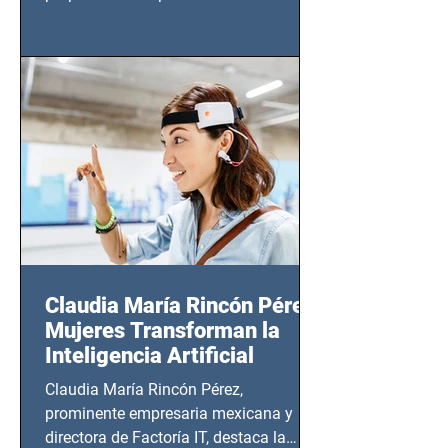
tendrá lugar en el Foro Bellescene
(Zempoala 90, Narvarte Oriente,
CDMX), todos los miércoles a partir del
14 de agosto al 25 de septiembre, a las
20:00 horas.
Claudia María Rincón Pérez:
Mujeres Transforman la
Inteligencia Artificial
Claudia María Rincón Pérez,
prominente empresaria mexicana y
directora de Factoría IT, destaca la