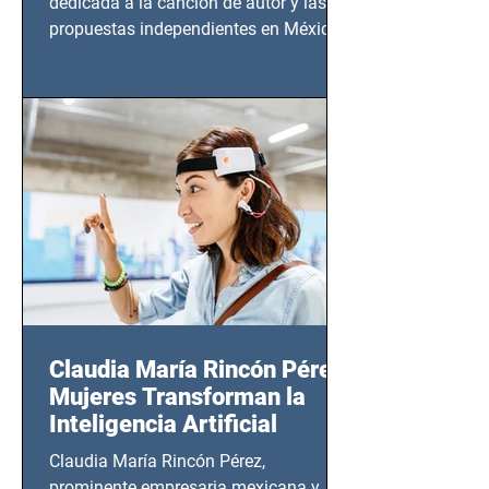
dedicada a la canción de autor y las
propuestas independientes en México,
tendrá lugar en el Foro Bellescene
(Zempoala 90, Narvarte Oriente,
CDMX), todos los miércoles a partir del
14 de agosto al 25 de septiembre, a las
20:00 horas.
Claudia María Rincón Pérez:
Mujeres Transforman la
Inteligencia Artificial
Claudia María Rincón Pérez,
prominente empresaria mexicana y