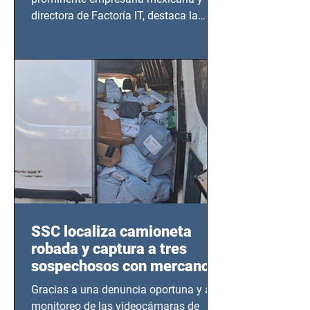
directora de Factoría IT, destaca la
importancia del liderazgo femenino en
este sector
SSC localiza camioneta
robada y captura a tres
sospechosos con mercancía
en Azcapotzalco
Gracias a una denuncia oportuna y al
monitoreo de las videocámaras de