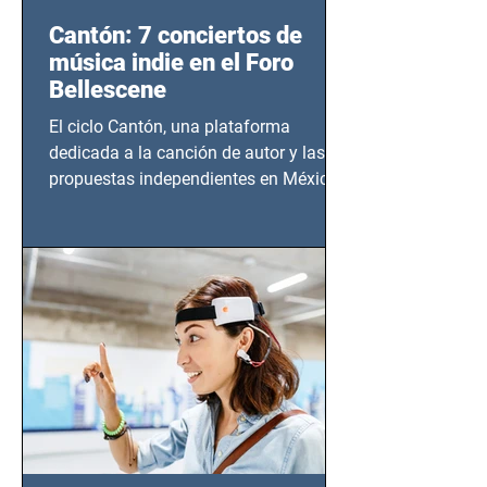
Cantón: 7 conciertos de
música indie en el Foro
Bellescene
El ciclo Cantón, una plataforma
dedicada a la canción de autor y las
propuestas independientes en México,
tendrá lugar en el Foro Bellescene
(Zempoala 90, Narvarte Oriente,
CDMX), todos los miércoles a partir del
14 de agosto al 25 de septiembre, a las
20:00 horas.