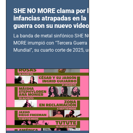
SHE NO MORE clama por las
infancias atrapadas en la
guerra con su nuevo video
TERCERA GUERRA
La banda de metal sinfónico SHE NO
MUNDIAL
MORE irrumpió con "Tercera Guerra
Mundial", su cuarto corte de 2025, un
grito contra el calvario de niños,
adolescentes y mujeres en epicentros
bélicos.