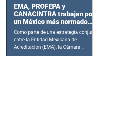
EMA, PROFEPA y
CANACINTRA trabajan por
un México más normado
desde Querétaro, Hidalgo y
Como parte de una estrategia conjunta
BCS
entre la Entidad Mexicana de
Acreditación (EMA), la Cámara
Nacional de la Industria de...