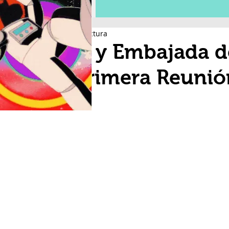
2 min de lectura
SCT y Embajada de
la Primera Reuni