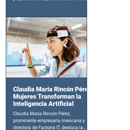
tendrá lugar en el Foro Bellescene
(Zempoala 90, Narvarte Oriente,
CDMX), todos los miércoles a partir del
14 de agosto al 25 de septiembre, a las
20:00 horas.
Claudia María Rincón Pérez:
Mujeres Transforman la
Inteligencia Artificial
Claudia María Rincón Pérez,
prominente empresaria mexicana y
directora de Factoría IT, destaca la