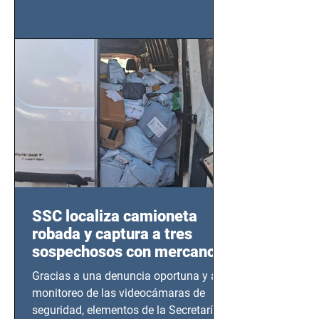
importancia del liderazgo femenino en
este sector
SSC localiza camioneta
robada y captura a tres
sospechosos con mercancía
en Azcapotzalco
Gracias a una denuncia oportuna y al
monitoreo de las videocámaras de
seguridad, elementos de la Secretaría