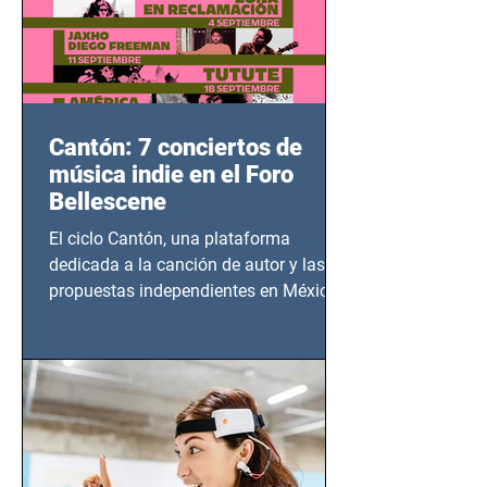
Cantón: 7 conciertos de
música indie en el Foro
Bellescene
El ciclo Cantón, una plataforma
dedicada a la canción de autor y las
propuestas independientes en México,
tendrá lugar en el Foro Bellescene
(Zempoala 90, Narvarte Oriente,
CDMX), todos los miércoles a partir del
14 de agosto al 25 de septiembre, a las
20:00 horas.