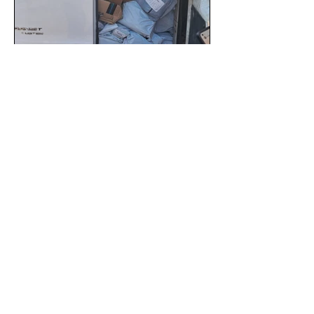
SSC localiza camioneta
robada y captura a tres
sospechosos con mercancía
en Azcapotzalco
Gracias a una denuncia oportuna y al
monitoreo de las videocámaras de
seguridad, elementos de la Secretaría
de Seguridad Ciudadana (SSC)...