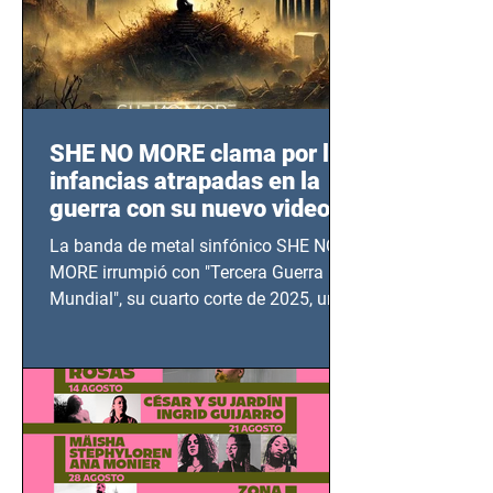
SHE NO MORE clama por las
infancias atrapadas en la
guerra con su nuevo video
TERCERA GUERRA
La banda de metal sinfónico SHE NO
MUNDIAL
MORE irrumpió con "Tercera Guerra
Mundial", su cuarto corte de 2025, un
grito contra el calvario de niños,
adolescentes y mujeres en epicentros
bélicos.