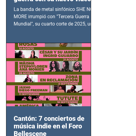
TERCERA GUERRA
La banda de metal sinfónico SHE NO
MUNDIAL
MORE irrumpió con "Tercera Guerra
Mundial", su cuarto corte de 2025, un
grito contra el calvario de niños,
adolescentes y mujeres en epicentros
bélicos.
Cantón: 7 conciertos de
música indie en el Foro
Bellescene