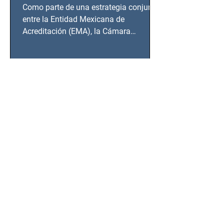
desde Querétaro, Hidalgo y
Como parte de una estrategia conjunta
BCS
entre la Entidad Mexicana de
Acreditación (EMA), la Cámara
Nacional de la Industria de...
SSC detiene a hombre con
antecedentes penales tras
homicidio en Benito Juárez