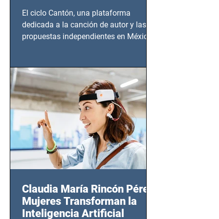
El ciclo Cantón, una plataforma
dedicada a la canción de autor y las
propuestas independientes en México,
tendrá lugar en el Foro Bellescene
(Zempoala 90, Narvarte Oriente,
CDMX), todos los miércoles a partir del
14 de agosto al 25 de septiembre, a las
20:00 horas.
Claudia María Rincón Pérez:
Mujeres Transforman la
Inteligencia Artificial