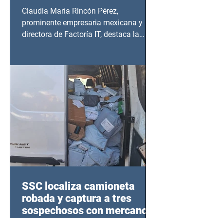
Claudia María Rincón Pérez,
prominente empresaria mexicana y
directora de Factoría IT, destaca la
importancia del liderazgo femenino en
este sector
SSC localiza camioneta
robada y captura a tres
sospechosos con mercancía