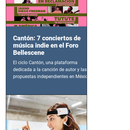
Cantón: 7 conciertos de
música indie en el Foro
Bellescene
El ciclo Cantón, una plataforma
dedicada a la canción de autor y las
propuestas independientes en México,
tendrá lugar en el Foro Bellescene
(Zempoala 90, Narvarte Oriente,
CDMX), todos los miércoles a partir del
14 de agosto al 25 de septiembre, a las
20:00 horas.