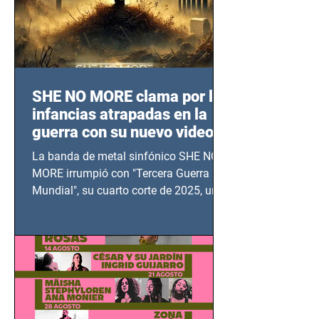
SHE NO MORE clama por las
infancias atrapadas en la
guerra con su nuevo video
TERCERA GUERRA
La banda de metal sinfónico SHE NO
MUNDIAL
MORE irrumpió con "Tercera Guerra
Mundial", su cuarto corte de 2025, un
grito contra el calvario de niños,
adolescentes y mujeres en epicentros
bélicos.