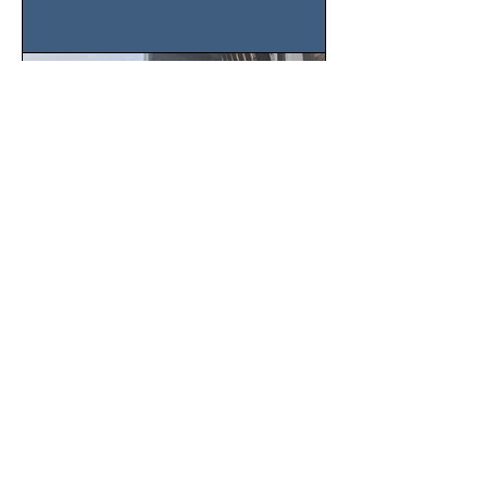
importancia del liderazgo femenino en
este sector
SSC localiza camioneta
robada y captura a tres
sospechosos con mercancía
en Azcapotzalco
Gracias a una denuncia oportuna y al
monitoreo de las videocámaras de
seguridad, elementos de la Secretaría