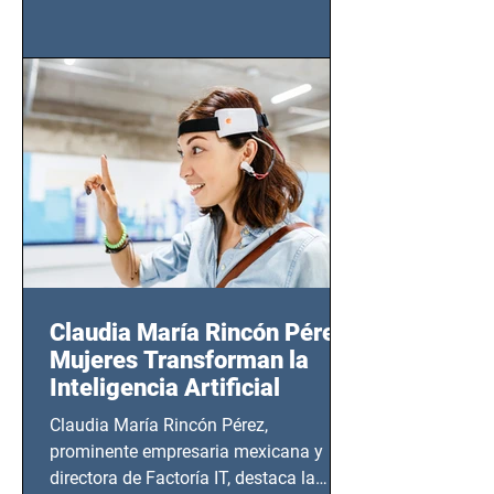
tendrá lugar en el Foro Bellescene
(Zempoala 90, Narvarte Oriente,
CDMX), todos los miércoles a partir del
14 de agosto al 25 de septiembre, a las
20:00 horas.
Claudia María Rincón Pérez:
Mujeres Transforman la
Inteligencia Artificial
Claudia María Rincón Pérez,
prominente empresaria mexicana y
directora de Factoría IT, destaca la