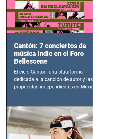
Cantón: 7 conciertos de
música indie en el Foro
Bellescene
El ciclo Cantón, una plataforma
dedicada a la canción de autor y las
propuestas independientes en México,
tendrá lugar en el Foro Bellescene
(Zempoala 90, Narvarte Oriente,
CDMX), todos los miércoles a partir del
14 de agosto al 25 de septiembre, a las
20:00 horas.