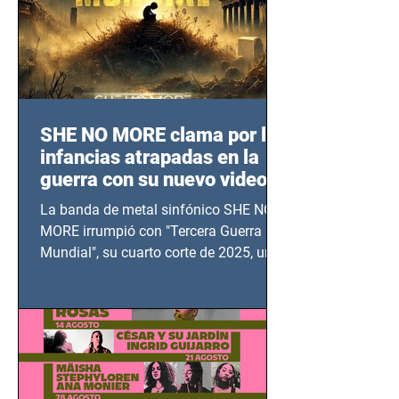
SHE NO MORE clama por las
infancias atrapadas en la
guerra con su nuevo video
TERCERA GUERRA
La banda de metal sinfónico SHE NO
MUNDIAL
MORE irrumpió con "Tercera Guerra
Mundial", su cuarto corte de 2025, un
grito contra el calvario de niños,
adolescentes y mujeres en epicentros
bélicos.