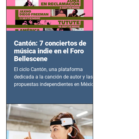
Cantón: 7 conciertos de
música indie en el Foro
Bellescene
El ciclo Cantón, una plataforma
dedicada a la canción de autor y las
propuestas independientes en México,
tendrá lugar en el Foro Bellescene
(Zempoala 90, Narvarte Oriente,
CDMX), todos los miércoles a partir del
14 de agosto al 25 de septiembre, a las
20:00 horas.