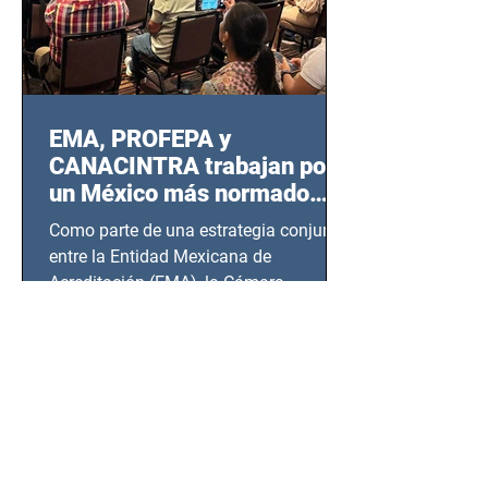
EMA, PROFEPA y
CANACINTRA trabajan por
un México más normado
desde Querétaro, Hidalgo y
Como parte de una estrategia conjunta
BCS
entre la Entidad Mexicana de
Acreditación (EMA), la Cámara
Nacional de la Industria de...