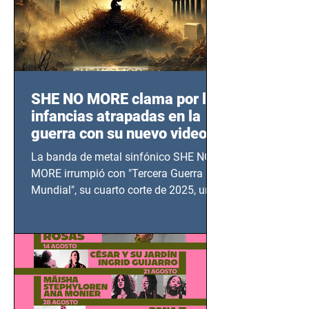
SHE NO MORE clama por las
infancias atrapadas en la
guerra con su nuevo video
TERCERA GUERRA
La banda de metal sinfónico SHE NO
MUNDIAL
MORE irrumpió con "Tercera Guerra
Mundial", su cuarto corte de 2025, un
grito contra el calvario de niños,
adolescentes y mujeres en epicentros
bélicos.