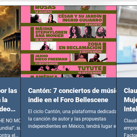
or las
Cantón: 7 conciertos de música
Clau
 la
indie en el Foro Bellescene
Muje
ideo
Inte
El ciclo Cantón, una plataforma dedicada a
UNDIAL
la canción de autor y las propuestas
 SHE NO MORE
Claud
independientes en México, tendrá lugar en el
ndial", su
empre
Foro Bellescene (Zempoala 90, Narvarte
ontra el
Factor