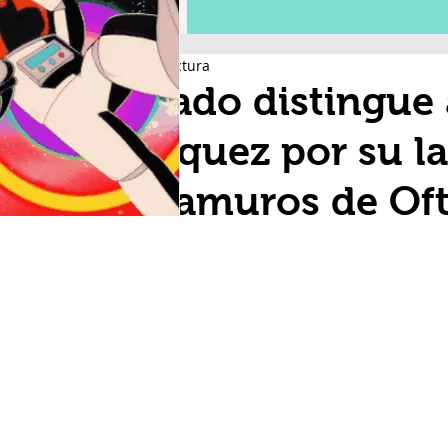
3 min de lectura
Senado distingue
Enríquez por su la
Extramuros de Of