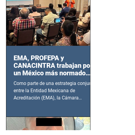
EMA, PROFEPA y
CANACINTRA trabajan por
un México más normado
desde Querétaro, Hidalgo y
Como parte de una estrategia conjunta
BCS
entre la Entidad Mexicana de
Acreditación (EMA), la Cámara
Nacional de la Industria de...