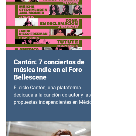
Cantón: 7 conciertos de
música indie en el Foro
Bellescene
El ciclo Cantón, una plataforma
dedicada a la canción de autor y las
propuestas independientes en México,
tendrá lugar en el Foro Bellescene
(Zempoala 90, Narvarte Oriente,
CDMX), todos los miércoles a partir del
14 de agosto al 25 de septiembre, a las