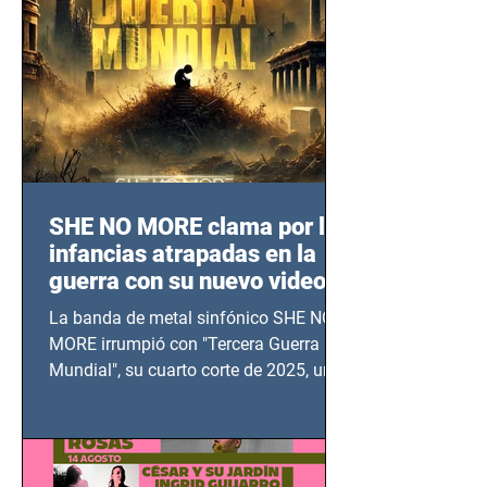
SHE NO MORE clama por las
infancias atrapadas en la
guerra con su nuevo video
TERCERA GUERRA
La banda de metal sinfónico SHE NO
MUNDIAL
MORE irrumpió con "Tercera Guerra
Mundial", su cuarto corte de 2025, un
grito contra el calvario de niños,
adolescentes y mujeres en epicentros
bélicos.