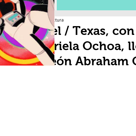
3 min de lectura
Texel / Texas, con
Gabriela Ochoa, ll
Galeón Abraham 