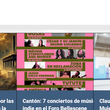
or las
Cantón: 7 conciertos de música
Clau
 la
indie en el Foro Bellescene
Muje