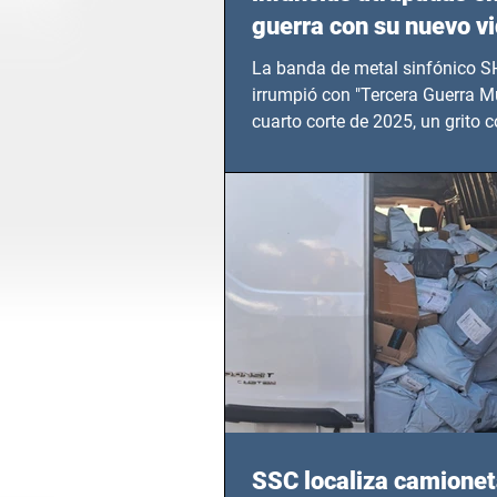
guerra con su nuevo v
TERCERA GUERRA M
La banda de metal sinfónico
irrumpió con "Tercera Guerra Mu
cuarto corte de 2025, un grito c
calvario de niños, adolescentes
en epicentros bélicos.
SSC localiza camionet