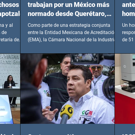
echosos
trabajan por un México más
ante
apotzalco
normado desde Querétaro,
homi
Hidalgo y BCS
a y al
Como parte de una estrategia conjunta
Un ho
 de
entre la Entidad Mexicana de Acreditación
respo
etaría de
(EMA), la Cámara Nacional de la Industria
de 51 
de...
Benito