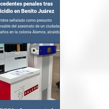
cedentes penales tras
cidio en Benito Juárez
mbre señalado como presunto
nsable del asesinato de un ciudadano
años en la colonia Álamos, alcaldía
 Juárez, fue...