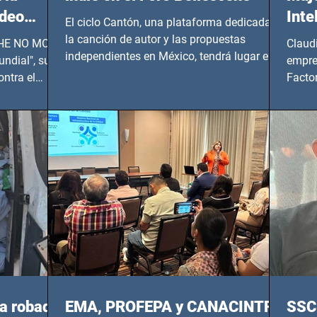
ideo
Inte
El ciclo Cantón, una plataforma dedicada a
UNDIAL
la canción de autor y las propuestas
 SHE NO MORE
Claud
independientes en México, tendrá lugar en el
ndial", su
empre
Foro Bellescene (Zempoala 90, Narvarte
ontra el
Factor
Oriente, CDMX), todos los miércoles a partir
 y mujeres
lider
del 14 de agosto al 25 de septiembre, a las
20:00 horas.
a robada
EMA, PROFEPA y CANACINTRA
SSC 