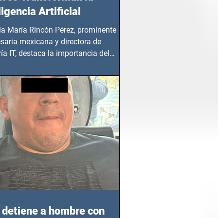
ligencia Artificial
ia María Rincón Pérez, prominente
saria mexicana y directora de
ía IT, destaca la importancia del
azgo femenino en este sector
detiene a hombre con