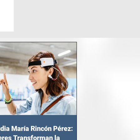
dia María Rincón Pérez:
res Transforman la