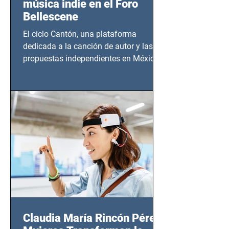
música indie en el Foro
Bellescene
El ciclo Cantón, una plataforma
dedicada a la canción de autor y las
propuestas independientes en México,
tendrá lugar en el Foro Bellescene
(Zempoala 90, Narvarte Oriente,
CDMX), todos los miércoles a partir del
14 de agosto al 25 de septiembre, a las
20:00 horas.
Claudia María Rincón Pérez: