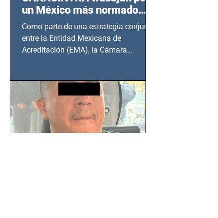
un México más normado
desde Querétaro, Hidalgo y
Como parte de una estrategia conjunta
BCS
entre la Entidad Mexicana de
Acreditación (EMA), la Cámara
Nacional de la Industria de...
SSC detiene a hombre con
antecedentes penales tras