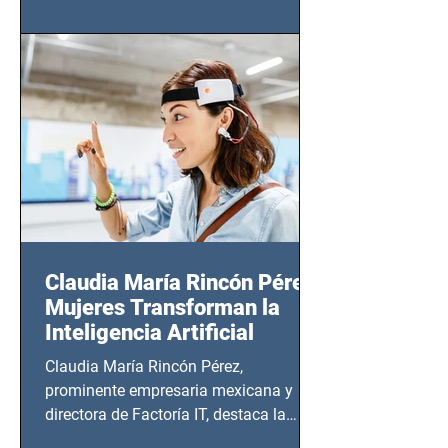
(Zempoala 90, Narvarte Oriente,
CDMX), todos los miércoles a partir del
14 de agosto al 25 de septiembre, a las
20:00 horas.
Claudia María Rincón Pérez:
Mujeres Transforman la
Inteligencia Artificial
Claudia María Rincón Pérez,
prominente empresaria mexicana y
directora de Factoría IT, destaca la
importancia del liderazgo femenino en