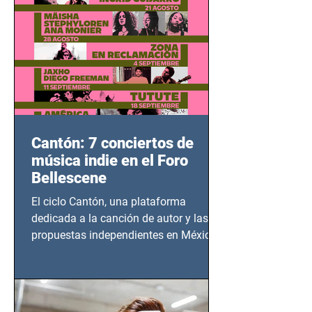
Cantón: 7 conciertos de
música indie en el Foro
Bellescene
El ciclo Cantón, una plataforma
dedicada a la canción de autor y las
propuestas independientes en México,
tendrá lugar en el Foro Bellescene
(Zempoala 90, Narvarte Oriente,
CDMX), todos los miércoles a partir del
14 de agosto al 25 de septiembre, a las