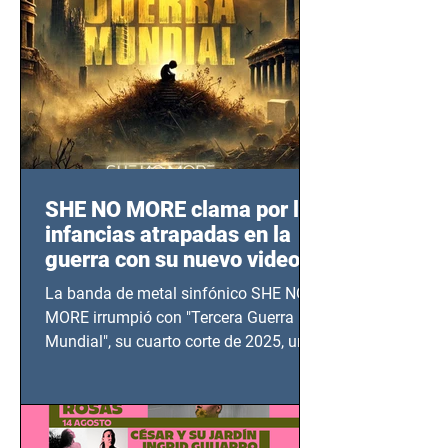
SHE NO MORE clama por las
infancias atrapadas en la
guerra con su nuevo video
TERCERA GUERRA
La banda de metal sinfónico SHE NO
MUNDIAL
MORE irrumpió con "Tercera Guerra
Mundial", su cuarto corte de 2025, un
grito contra el calvario de niños,
adolescentes y mujeres en epicentros
bélicos.