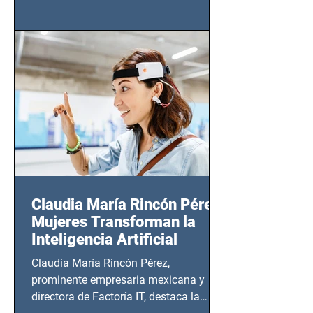
tendrá lugar en el Foro Bellescene
(Zempoala 90, Narvarte Oriente,
CDMX), todos los miércoles a partir del
14 de agosto al 25 de septiembre, a las
20:00 horas.
Claudia María Rincón Pérez:
Mujeres Transforman la
Inteligencia Artificial
Claudia María Rincón Pérez,
prominente empresaria mexicana y
directora de Factoría IT, destaca la