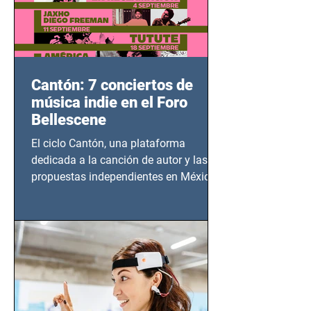
Cantón: 7 conciertos de
música indie en el Foro
Bellescene
El ciclo Cantón, una plataforma
dedicada a la canción de autor y las
propuestas independientes en México,
tendrá lugar en el Foro Bellescene
(Zempoala 90, Narvarte Oriente,
CDMX), todos los miércoles a partir del
14 de agosto al 25 de septiembre, a las
20:00 horas.