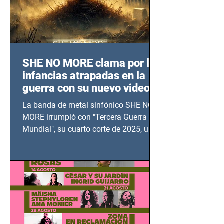
SHE NO MORE clama por las
infancias atrapadas en la
guerra con su nuevo video
TERCERA GUERRA
La banda de metal sinfónico SHE NO
MUNDIAL
MORE irrumpió con "Tercera Guerra
Mundial", su cuarto corte de 2025, un
grito contra el calvario de niños,
adolescentes y mujeres en epicentros
bélicos.