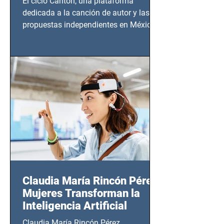
El ciclo Cantón, una plataforma
dedicada a la canción de autor y las
propuestas independientes en México,
tendrá lugar en el Foro Bellescene
(Zempoala 90, Narvarte Oriente,
CDMX), todos los miércoles a partir del
14 de agosto al 25 de septiembre, a las
20:00 horas.
Claudia María Rincón Pérez:
Mujeres Transforman la
Inteligencia Artificial
Claudia María Rincón Pérez,