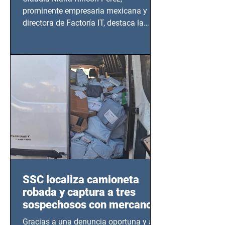
prominente empresaria mexicana y
directora de Factoría IT, destaca la
importancia del liderazgo femenino en
este sector
SSC localiza camioneta
robada y captura a tres
sospechosos con mercancía
en Azcapotzalco
Gracias a una denuncia oportuna y al