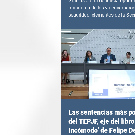
Gracias a una denuncia oportun
monitoreo de las videocámaras
seguridad, elementos de la Secr
Seguridad Ciudadana (SSC)...
Las sentencias más p
del TEPJF, eje del libro
Incómodo’ de Felipe D