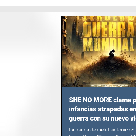
SHE NO MORE clama p
infancias atrapadas en
guerra con su nuevo v
TERCERA GUERRA M
La banda de metal sinfónico