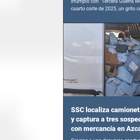
irrumpió con "Tercera Guerra Mu
cuarto corte de 2025, un grito c
calvario de niños, adolescentes
en epicentros bélicos.
SSC localiza camionet
y captura a tres sosp
con mercancía en Azc