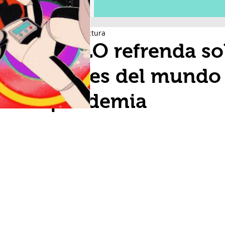
2 min de lectura
AMLO refrenda sol
países del mundo 
pandemia