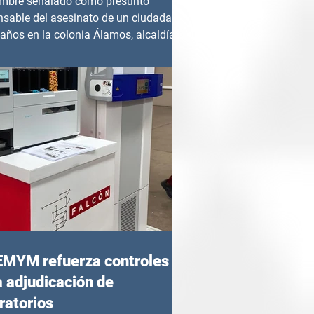
mbre señalado como presunto
nsable del asesinato de un ciudadano
años en la colonia Álamos, alcaldía
 Juárez, fue...
EMYM refuerza controles
a adjudicación de
ratorios