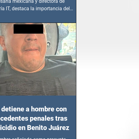
saria mexicana y directora de
ía IT, destaca la importancia del
azgo femenino en este sector
detiene a hombre con
cedentes penales tras
cidio en Benito Juárez