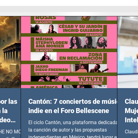
or las
Cantón: 7 conciertos de música
Clau
 la
indie en el Foro Bellescene
Muje
ideo
Inte
El ciclo Cantón, una plataforma dedicada a
UNDIAL
la canción de autor y las propuestas
 SHE NO MORE
Claud
independientes en México, tendrá lugar en el