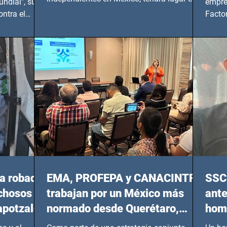
ndial", su
empre
Foro Bellescene (Zempoala 90, Narvarte
ontra el
Factor
Oriente, CDMX), todos los miércoles a partir
 y mujeres
lider
del 14 de agosto al 25 de septiembre, a las
20:00 horas.
a robada
EMA, PROFEPA y CANACINTRA
SSC 
echosos
trabajan por un México más
ante
apotzalco
normado desde Querétaro,
homi
Hidalgo y BCS