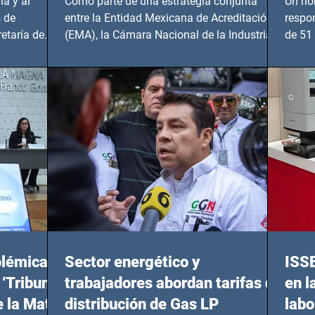
a y al
Como parte de una estrategia conjunta
Un ho
 de
entre la Entidad Mexicana de Acreditación
respo
etaría de
(EMA), la Cámara Nacional de la Industria
de 51 
de...
Benito
olémicas
Sector energético y
ISS
 ‘Tribunal
trabajadores abordan tarifas de
en l
e la Mata
distribución de Gas LP
labo