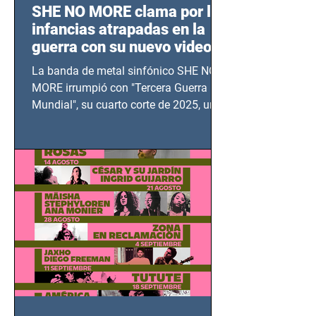
SHE NO MORE clama por las
infancias atrapadas en la
guerra con su nuevo video
TERCERA GUERRA
La banda de metal sinfónico SHE NO
MUNDIAL
MORE irrumpió con "Tercera Guerra
Mundial", su cuarto corte de 2025, un
grito contra el calvario de niños,
adolescentes y mujeres en epicentros
bélicos.