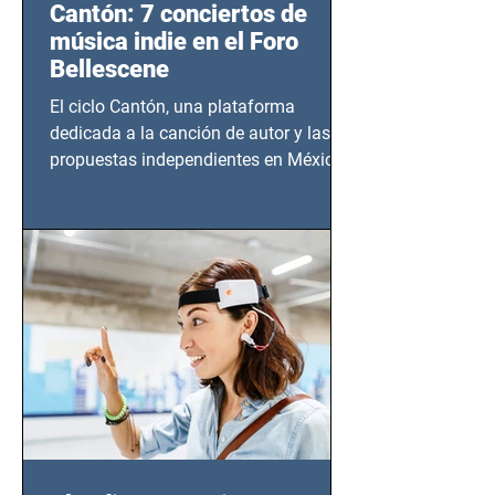
Cantón: 7 conciertos de
música indie en el Foro
Bellescene
El ciclo Cantón, una plataforma
dedicada a la canción de autor y las
propuestas independientes en México,
tendrá lugar en el Foro Bellescene
(Zempoala 90, Narvarte Oriente,
CDMX), todos los miércoles a partir del
14 de agosto al 25 de septiembre, a las
20:00 horas.