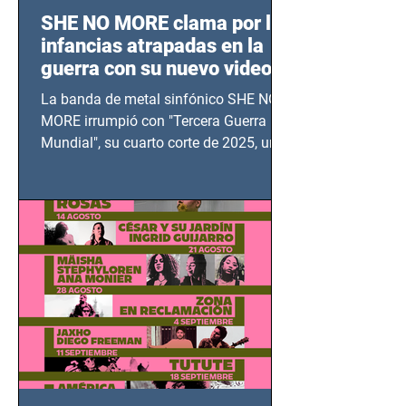
SHE NO MORE clama por las
infancias atrapadas en la
guerra con su nuevo video
TERCERA GUERRA
La banda de metal sinfónico SHE NO
MUNDIAL
MORE irrumpió con "Tercera Guerra
Mundial", su cuarto corte de 2025, un
grito contra el calvario de niños,
adolescentes y mujeres en epicentros
bélicos.