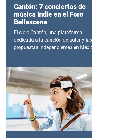
Cantón: 7 conciertos de
música indie en el Foro
Bellescene
El ciclo Cantón, una plataforma
dedicada a la canción de autor y las
propuestas independientes en México,
tendrá lugar en el Foro Bellescene
(Zempoala 90, Narvarte Oriente,
CDMX), todos los miércoles a partir del
14 de agosto al 25 de septiembre, a las
20:00 horas.