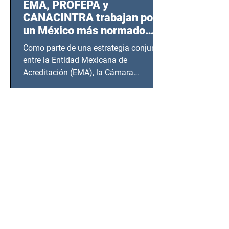
EMA, PROFEPA y
CANACINTRA trabajan por
un México más normado
desde Querétaro, Hidalgo y
Como parte de una estrategia conjunta
BCS
entre la Entidad Mexicana de
Acreditación (EMA), la Cámara
Nacional de la Industria de...