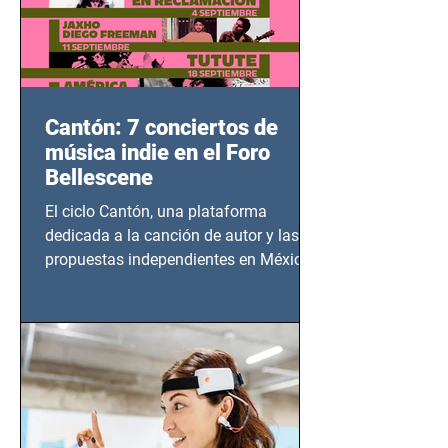
Cantón: 7 conciertos de
música indie en el Foro
Bellescene
El ciclo Cantón, una plataforma
dedicada a la canción de autor y las
propuestas independientes en México,
tendrá lugar en el Foro Bellescene
(Zempoala 90, Narvarte Oriente,
CDMX), todos los miércoles a partir del
14 de agosto al 25 de septiembre, a las
20:00 horas.