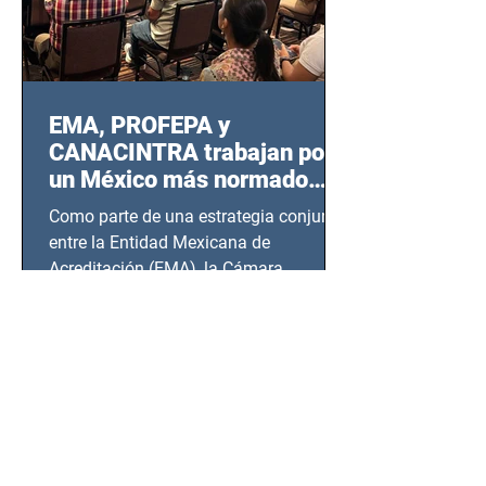
EMA, PROFEPA y
CANACINTRA trabajan por
un México más normado
desde Querétaro, Hidalgo y
Como parte de una estrategia conjunta
BCS
entre la Entidad Mexicana de
Acreditación (EMA), la Cámara
Nacional de la Industria de...