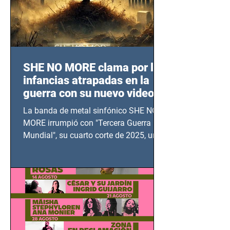
SHE NO MORE clama por las
infancias atrapadas en la
guerra con su nuevo video
TERCERA GUERRA
La banda de metal sinfónico SHE NO
MUNDIAL
MORE irrumpió con "Tercera Guerra
Mundial", su cuarto corte de 2025, un
grito contra el calvario de niños,
adolescentes y mujeres en epicentros
bélicos.