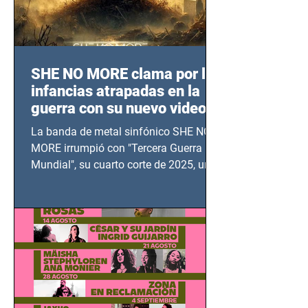
SHE NO MORE clama por las
infancias atrapadas en la
guerra con su nuevo video
TERCERA GUERRA
La banda de metal sinfónico SHE NO
MUNDIAL
MORE irrumpió con "Tercera Guerra
Mundial", su cuarto corte de 2025, un
grito contra el calvario de niños,
adolescentes y mujeres en epicentros
bélicos.