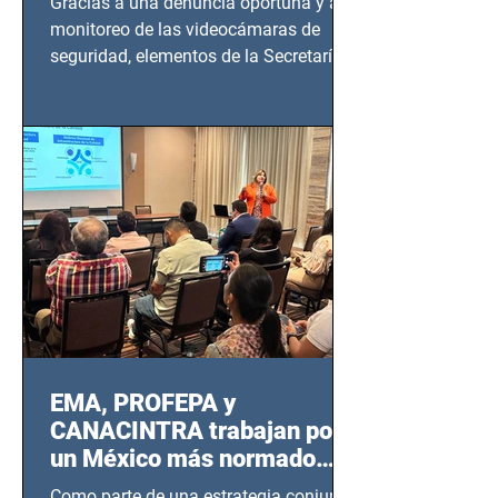
Gracias a una denuncia oportuna y al
monitoreo de las videocámaras de
seguridad, elementos de la Secretaría
de Seguridad Ciudadana (SSC)...
EMA, PROFEPA y
CANACINTRA trabajan por
un México más normado
desde Querétaro, Hidalgo y
Como parte de una estrategia conjunta