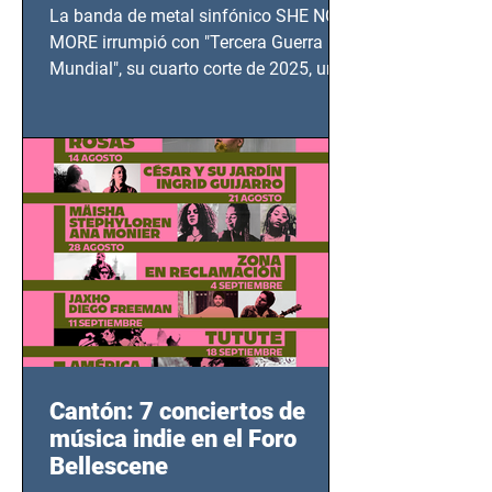
TERCERA GUERRA
La banda de metal sinfónico SHE NO
MUNDIAL
MORE irrumpió con "Tercera Guerra
Mundial", su cuarto corte de 2025, un
grito contra el calvario de niños,
adolescentes y mujeres en epicentros
bélicos.
Cantón: 7 conciertos de
música indie en el Foro
Bellescene