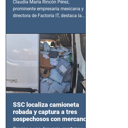
Claudia María Rincón Pérez,
prominente empresaria mexicana y
directora de Factoría IT, destaca la
importancia del liderazgo femenino en
este sector
SSC localiza camioneta
robada y captura a tres
sospechosos con mercancía
en Azcapotzalco