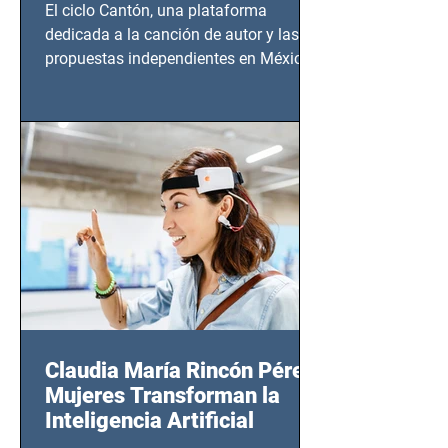
El ciclo Cantón, una plataforma
dedicada a la canción de autor y las
propuestas independientes en México,
tendrá lugar en el Foro Bellescene
(Zempoala 90, Narvarte Oriente,
CDMX), todos los miércoles a partir del
14 de agosto al 25 de septiembre, a las
20:00 horas.
Claudia María Rincón Pérez:
Mujeres Transforman la
Inteligencia Artificial