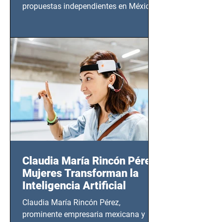
propuestas independientes en México,
tendrá lugar en el Foro Bellescene
(Zempoala 90, Narvarte Oriente,
CDMX), todos los miércoles a partir del
14 de agosto al 25 de septiembre, a las
20:00 horas.
Claudia María Rincón Pérez:
Mujeres Transforman la
Inteligencia Artificial
Claudia María Rincón Pérez,
prominente empresaria mexicana y