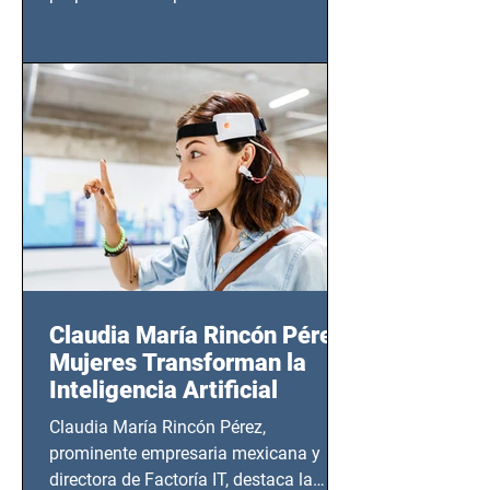
tendrá lugar en el Foro Bellescene
(Zempoala 90, Narvarte Oriente,
CDMX), todos los miércoles a partir del
14 de agosto al 25 de septiembre, a las
20:00 horas.
Claudia María Rincón Pérez:
Mujeres Transforman la
Inteligencia Artificial
Claudia María Rincón Pérez,
prominente empresaria mexicana y
directora de Factoría IT, destaca la