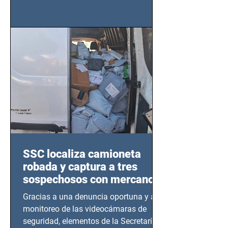
importancia del liderazgo femenino en
este sector
SSC localiza camioneta
robada y captura a tres
sospechosos con mercancía
en Azcapotzalco
Gracias a una denuncia oportuna y al
monitoreo de las videocámaras de
seguridad, elementos de la Secretaría