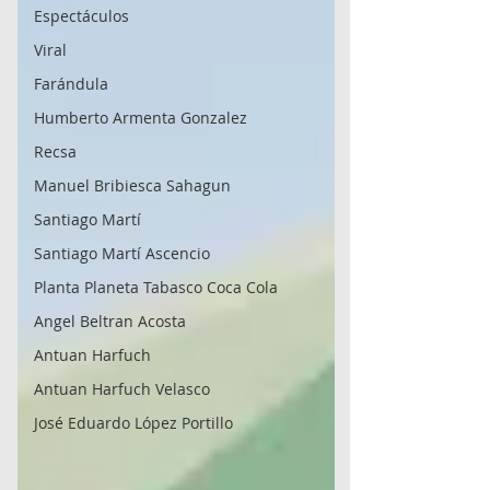
Espectáculos
Viral
Farándula
Humberto Armenta Gonzalez
Recsa
Manuel Bribiesca Sahagun
Santiago Martí
Santiago Martí Ascencio
Planta Planeta Tabasco Coca Cola
Angel Beltran Acosta
Antuan Harfuch
Antuan Harfuch Velasco
José Eduardo López Portillo