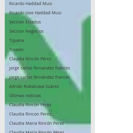
Ricardo Haddad Musi
Ricardo Jose Haddad Musi
Seccion Estados
Seccion Negocios
Tijuana
Traxión
Claudia Rincón Pérez
jorge carlos fernandez frances
jorge carlos fernández francés
Adrián Rubalcava Suárez
Últimas noticias
Claudia Rincón Pérez
Claudia Rincon Perez
Claudia Maria Rincón Perez
Claudia María Rincón Pérez