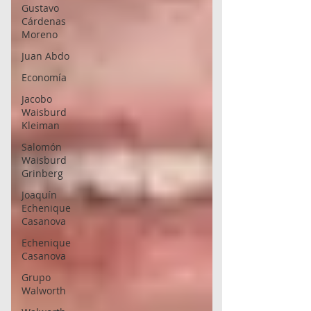
Gustavo
Cárdenas
Moreno
Juan Abdo
Economía
Jacobo
Waisburd
Kleiman
Salomón
Waisburd
Grinberg
Joaquín
Echenique
Casanova
Echenique
Casanova
Grupo
Walworth