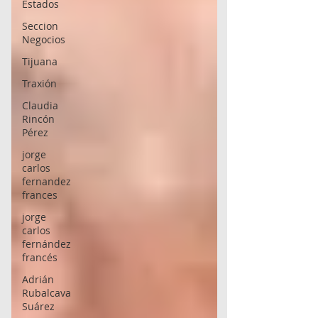
Estados
Seccion
Negocios
Tijuana
Traxión
Claudia
Rincón
Pérez
jorge
carlos
fernandez
frances
jorge
carlos
fernández
francés
Adrián
Rubalcava
Suárez