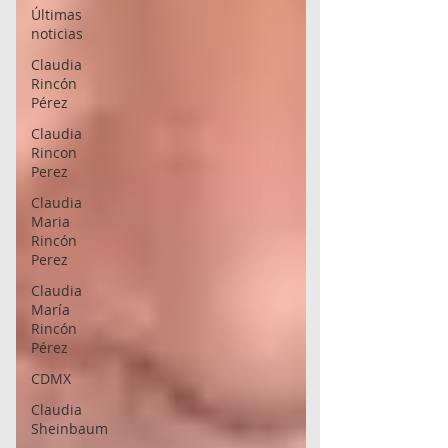
Últimas
noticias
Claudia
Rincón
Pérez
Claudia
Rincon
Perez
Claudia
Maria
Rincón
Perez
Claudia
María
Rincón
Pérez
CDMX
Claudia
Sheinbaum