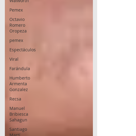
Walworth
Pemex
Octavio
Romero
Oropeza
pemex
Espectáculos
Viral
Farándula
Humberto
Armenta
Gonzalez
Recsa
Manuel
Bribiesca
Sahagun
Santiago
Martí