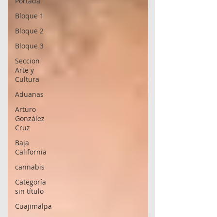
Portada
Bloque 1
Bloque 2
Bloque 3
Seccion
Arte y
Cultura
Aduanas
Arturo
González
Cruz
Baja
California
cannabis
Categoría
sin título
Cuajimalpa