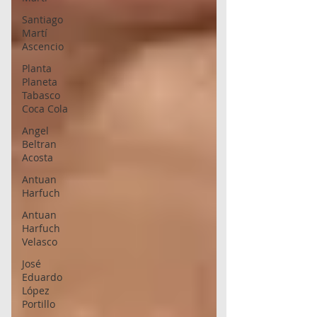
Santiago
Martí
Ascencio
Planta
Planeta
Tabasco
Coca Cola
Angel
Beltran
Acosta
Antuan
Harfuch
Antuan
Harfuch
Velasco
José
Eduardo
López
Portillo