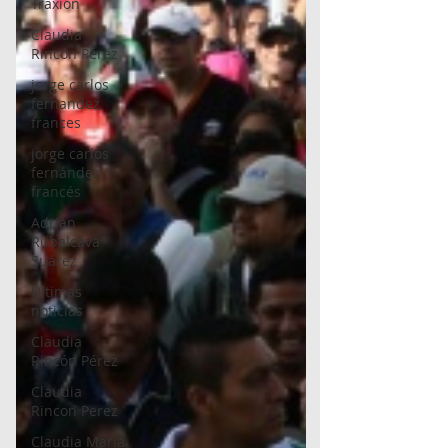
Traxión
Claudia
Rincón Pérez
jorge carlos
fernandez
frances
jorge carlos
fernández
francés
Adrián
Rubalcava
Suárez
Últimas
noticias
Claudia
Rincón Pérez
Claudia
Rincon Perez
Claudia Maria