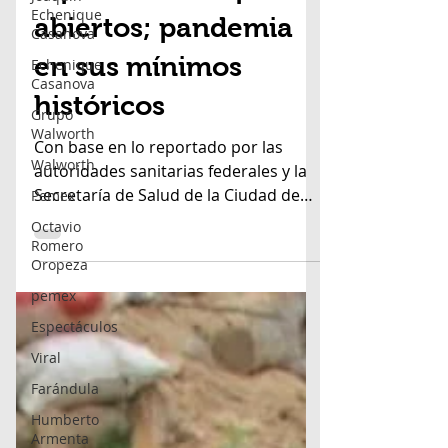
permite ir sin
Echenique
Casanova
tapaboca en espacios
Echenique
abiertos; pandemia
Casanova
Grupo
en sus mínimos
Walworth
históricos
Walworth
Pemex
Con base en lo reportado por las
Octavio
autoridades sanitarias federales y la
Romero
Secretaría de Salud de la Ciudad de
Oropeza
México, la Jefa de Gobierno,...
pemex
Espectáculos
Viral
Farándula
Humberto
Armenta