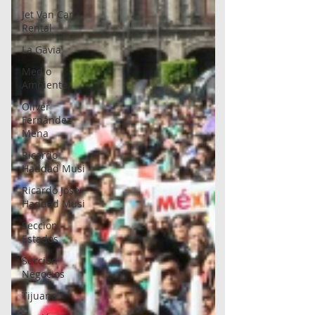
Jet Van Car
Rental
La Gavia
Medio
Ambiente
Oliver
Fernández
Mena
Ricardo
Haddad Musi
Ricardo Jose
Haddad Musi
Seccion
Estados
Seccion
Negocios
Tijuana