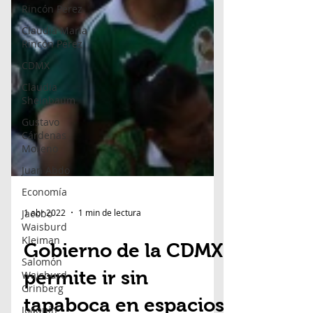
Rincón Perez
Claudia María
Rincón Pérez
CDMX
Claudia
Sheinbaum
Gustavo
Cárdenas
Moreno
Juan Abdo
Economía
Jacobo
Waisburd
Kleiman
1 abr 2022
1 min de lectura
Salomón
Waisburd
Grinberg
Gobierno de la CDMX
Joaquín