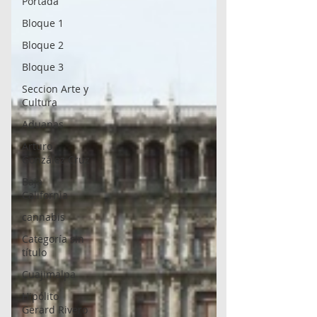
Portada
Bloque 1
Bloque 2
Bloque 3
Seccion Arte y
Cultura
Aduanas
Arturo
González Cruz
Baja
California
cannabis
Categoría sin
título
Cuajimalpa
Hipólito
Gerard Rivero