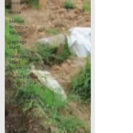
Gonzalez
Recsa
Manuel
Bribiesca
Sahagun
Santiago
Martí
Santiago
Martí
Ascencio
Planta Planeta
Tabasco Coca
Cola
Angel Beltran
Acosta
Antuan
Harfuch
Antuan
Harfuch