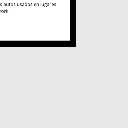
s autos usados en lugares
York
 fernandez frances
Claudia Rincón Pérez