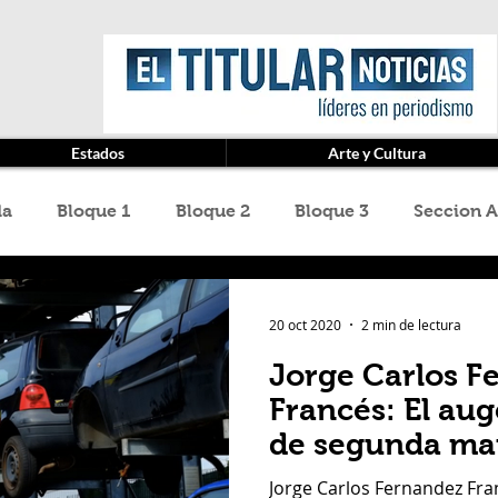
Estados
Arte y Cultura
da
Bloque 1
Bloque 2
Bloque 3
Seccion A
z Cruz
Baja California
cannabis
Categoría sin
20 oct 2020
2 min de lectura
Jorge Carlos F
ard Rivero
Jet Van Car Rental
La Gavia
Medi
Francés: El aug
de segunda m
icardo Haddad Musi
Ricardo Jose Haddad Musi
S
Jorge Carlos Fernandez Fra