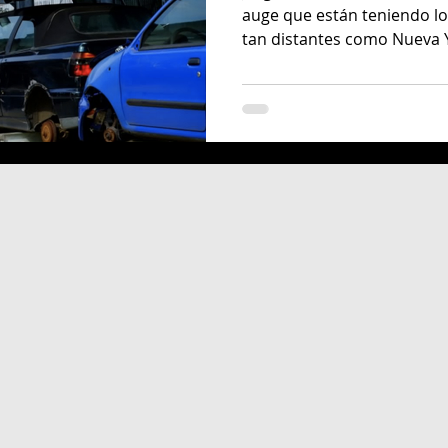
auge que están teniendo lo
tan distantes como Nueva 
a
Traxión
Claudia Rincón Pérez
jorge carlos
és
Adrián Rubalcava Suárez
Últimas noticias
audia Maria Rincón Perez