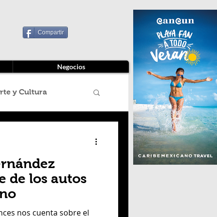
Compartir
Negocios
rte y Cultura
 título
ernández
o Ambiente
e de los autos
ano
eccion Estados
nces nos cuenta sobre el