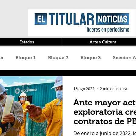
Estados
Arte y Cultura
da
Bloque 1
Bloque 2
Bloque 3
Seccion A
z Cruz
Baja California
cannabis
Categoría sin
16 ago 2022
2 min de lectura
Ante mayor act
ard Rivero
Jet Van Car Rental
La Gavia
Medi
exploratoria cr
contratos de 
icardo Haddad Musi
Ricardo Jose Haddad Musi
S
De enero a junio de 2022, 