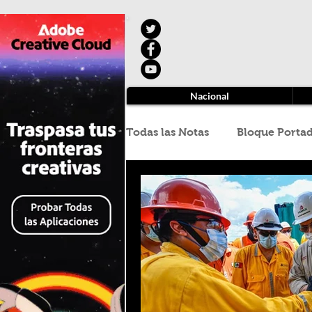
Nacional
Todas las Notas
Bloque Porta
Aduanas
Arturo Gonzále
Cuajimalpa
Hipólito Ger
Oliver Fernández Mena
R