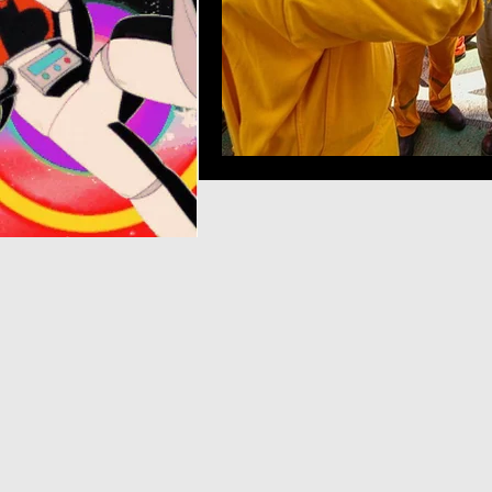
Seccion Negocios
Tijuan
jorge carlos fernández franc
Claudia Rincon Perez
Cl