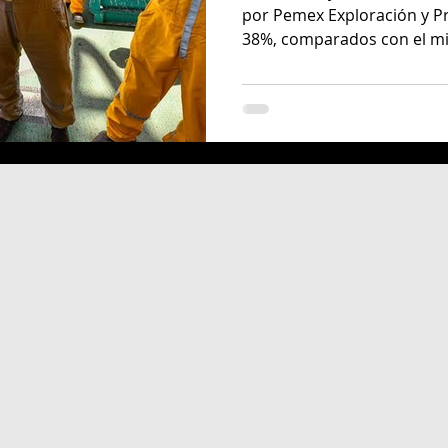
por Pemex Exploración y P
38%, comparados con el mi
a
Traxión
Claudia Rincón Pérez
jorge carlos
és
Adrián Rubalcava Suárez
Últimas noticias
audia Maria Rincón Perez