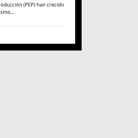
roducción (PEP) han crecido
smo...
 fernandez frances
Claudia Rincón Pérez