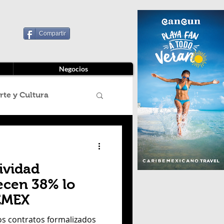
Compartir
Negocios
rte y Cultura
 título
ividad
o Ambiente
ecen 38% lo
PEMEX
eccion Estados
los contratos formalizados