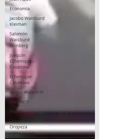
Economía
Jacobo Waisburd
Kleiman
Salomón
Waisburd
Grinberg
Joaquín
Echenique
Casanova
Echenique
Casanova
Grupo Walworth
Walworth
Pemex
Octavio Romero
Oropeza
pemex