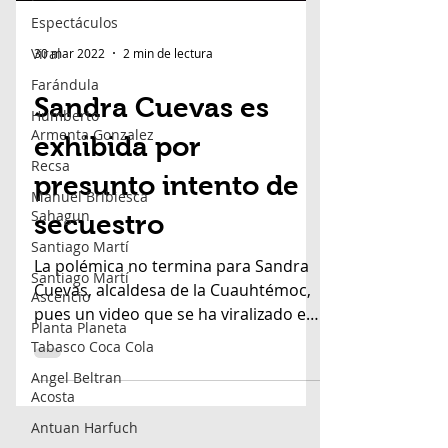
Espectáculos
Viral
Farándula
Humberto
30 mar 2022
2 min de lectura
Armenta Gonzalez
Recsa
Sandra Cuevas es
Manuel Bribiesca
exhibida por
Sahagun
Santiago Martí
presunto intento de
Santiago Martí
secuestro
Ascencio
Planta Planeta
La polémica no termina para Sandra
Tabasco Coca Cola
Cuevas, alcaldesa de la Cuauhtémoc,
Angel Beltran
pues un video que se ha viralizado en
Acosta
redes sociales, vincula a la...
Antuan Harfuch