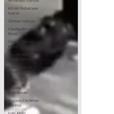
fernández francés
Adrián Rubalcava
Suárez
Últimas noticias
Claudia Rincón
Pérez
Claudia Rincon
Perez
Claudia Maria
Rincón Perez
Claudia María
Rincón Pérez
CDMX
Claudia
Sheinbaum
Gustavo Cárdenas
Moreno
Juan Abdo