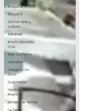
Bloque 2
Bloque 3
Seccion Arte y
Cultura
Aduanas
Arturo González
Cruz
Baja California
cannabis
Categoría sin
título
Cuajimalpa
Hipólito Gerard
Rivero
Jet Van Car Rental
La Gavia