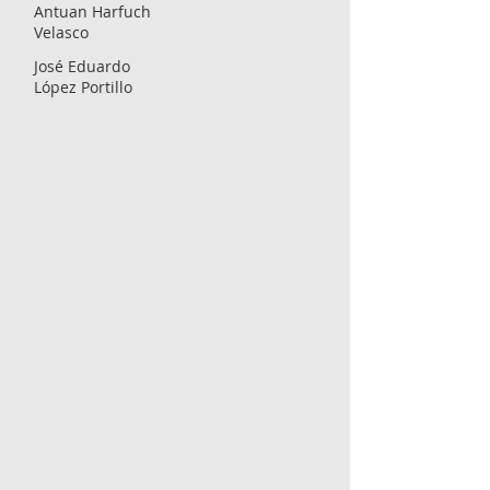
Antuan Harfuch
Velasco
José Eduardo
López Portillo