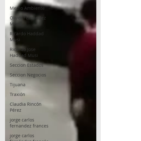
Medio Ambiente
Oliver Fernández
Mena
Ricardo Haddad
Musi
Ricardo Jose
Haddad Musi
Seccion Estados
Seccion Negocios
Tijuana
Traxión
Claudia Rincón
Pérez
jorge carlos
fernandez frances
jorge carlos