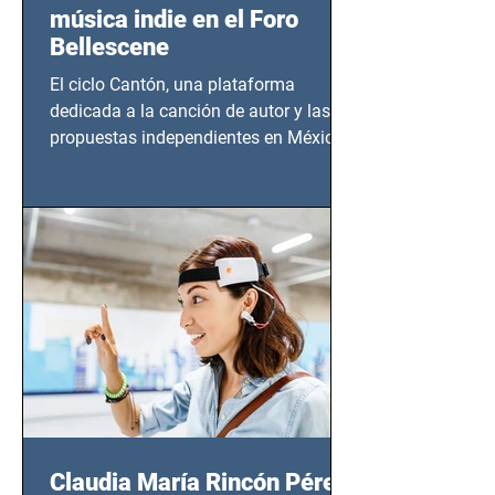
música indie en el Foro
Bellescene
El ciclo Cantón, una plataforma
dedicada a la canción de autor y las
propuestas independientes en México,
tendrá lugar en el Foro Bellescene
(Zempoala 90, Narvarte Oriente,
CDMX), todos los miércoles a partir del
14 de agosto al 25 de septiembre, a las
20:00 horas.
Claudia María Rincón Pérez: