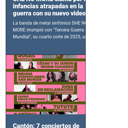
infancias atrapadas en la
guerra con su nuevo video
TERCERA GUERRA
La banda de metal sinfónico SHE NO
MUNDIAL
MORE irrumpió con "Tercera Guerra
Mundial", su cuarto corte de 2025, un
grito contra el calvario de niños,
adolescentes y mujeres en epicentros
bélicos.
Cantón: 7 conciertos de