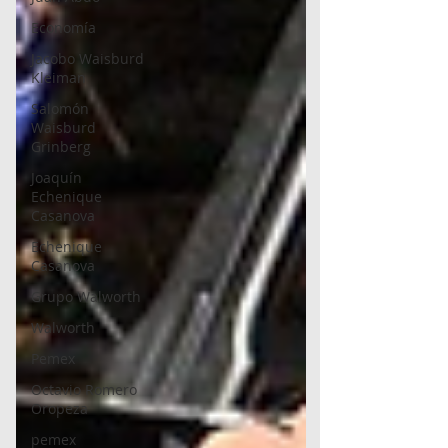
Economía
Jacobo Waisburd
Kleiman
Salomón
Waisburd
Grinberg
Joaquín
Echenique
Casanova
Echenique
Casanova
Grupo Walworth
Walworth
Pemex
Octavio Romero
Oropeza
pemex