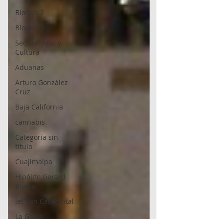
Bloque 2
Bloque 3
Seccion Arte y
Cultura
Aduanas
Arturo González
Cruz
Baja California
cannabis
Categoría sin
título
Cuajimalpa
Hipólito Gerard
Rivero
Jet Van Car Rental
La Gavia