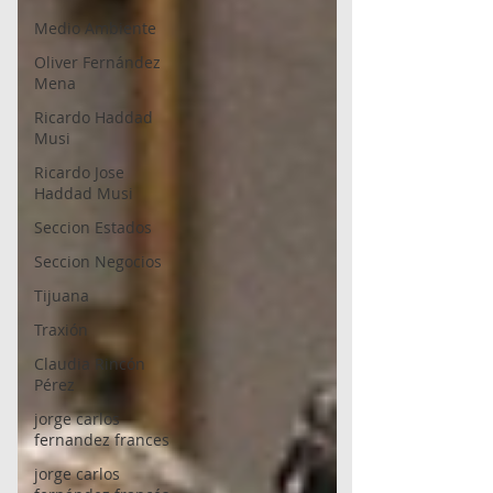
Medio Ambiente
Oliver Fernández
Mena
Ricardo Haddad
Musi
Ricardo Jose
Haddad Musi
Seccion Estados
Seccion Negocios
Tijuana
Traxión
Claudia Rincón
Pérez
jorge carlos
fernandez frances
jorge carlos