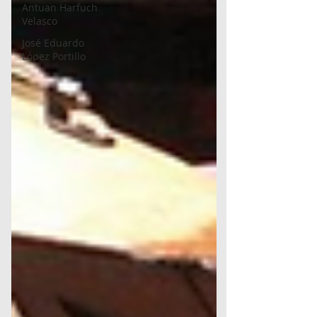
Antuan Harfuch
Velasco
José Eduardo
López Portillo