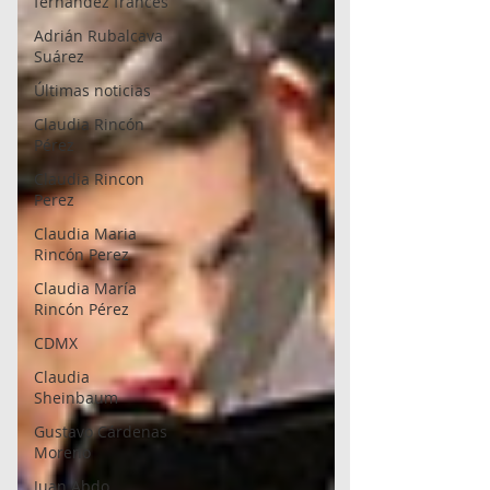
fernández francés
Adrián Rubalcava
Suárez
Últimas noticias
Claudia Rincón
Pérez
Claudia Rincon
Perez
Claudia Maria
Rincón Perez
Claudia María
Rincón Pérez
CDMX
Claudia
Sheinbaum
Gustavo Cárdenas
Moreno
Juan Abdo