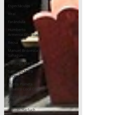
Espectáculos
Viral
Farándula
Humberto
Armenta Gonzalez
Recsa
Manuel Bribiesca
Sahagun
Santiago Martí
Santiago Martí
Ascencio
Planta Planeta
Tabasco Coca Cola
Angel Beltran
Acosta
Antuan Harfuch