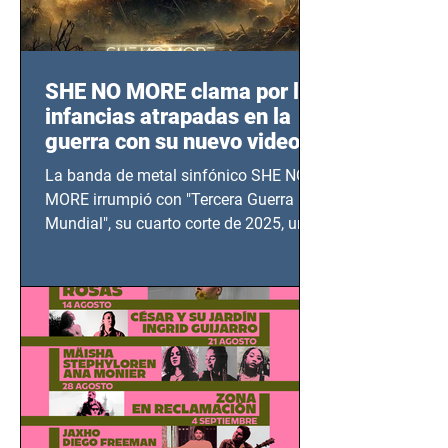
SHE NO MORE clama por las
infancias atrapadas en la
guerra con su nuevo video
TERCERA GUERRA
La banda de metal sinfónico SHE NO
MUNDIAL
MORE irrumpió con "Tercera Guerra
Mundial", su cuarto corte de 2025, un
grito contra el calvario de niños,
adolescentes y mujeres en epicentros
bélicos.