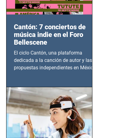
Cantón: 7 conciertos de
música indie en el Foro
Bellescene
El ciclo Cantón, una plataforma
dedicada a la canción de autor y las
propuestas independientes en México,
tendrá lugar en el Foro Bellescene
(Zempoala 90, Narvarte Oriente,
CDMX), todos los miércoles a partir del
14 de agosto al 25 de septiembre, a las
20:00 horas.