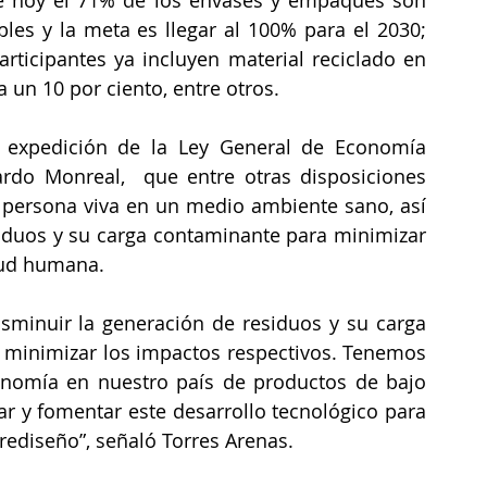
de hoy el 71% de los envases y empaques son 
les y la meta es llegar al 100% para el 2030; 
ticipantes ya incluyen material reciclado en 
un 10 por ciento, entre otros. 
 expedición de la Ley General de Economía 
rdo Monreal,  que entre otras disposiciones 
 persona viva en un medio ambiente sano, así 
iduos y su carga contaminante para minimizar 
lud humana.  
inuir la generación de residuos y su carga 
minimizar los impactos respectivos. Tenemos 
conomía en nuestro país de productos de bajo 
 y fomentar este desarrollo tecnológico para 
l rediseño”, señaló Torres Arenas.  