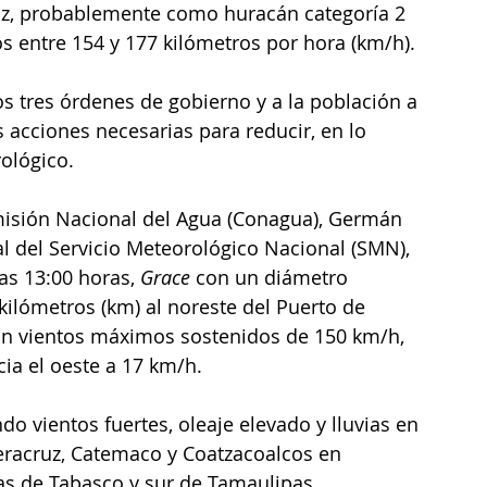
ruz, probablemente como huracán categoría 2 
os entre 154 y 177 kilómetros por hora (km/h). 
os tres órdenes de gobierno y a la población a 
s acciones necesarias para reducir, en lo 
ológico.
misión Nacional del Agua (Conagua), Germán 
l del Servicio Meteorológico Nacional (SMN), 
as 13:00 horas, 
Grace 
con un diámetro 
kilómetros (km) al noreste del Puerto de 
con vientos máximos sostenidos de 150 km/h, 
ia el oeste a 17 km/h.
do vientos fuertes, oleaje elevado y lluvias en 
Veracruz, Catemaco y Coatzacoalcos en 
as de Tabasco y sur de Tamaulipas. 