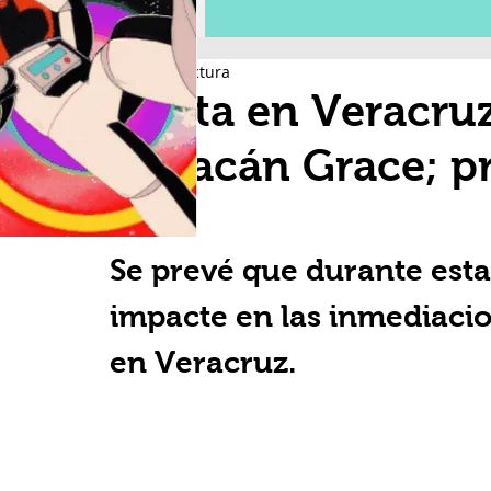
3 min de lectura
Alerta en Veracru
Huracán Grace; pr
2
Se prevé que durante est
impacte en las inmediacio
en Veracruz.