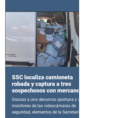
importancia del liderazgo femenino en
este sector
SSC localiza camioneta
robada y captura a tres
sospechosos con mercancía
en Azcapotzalco
Gracias a una denuncia oportuna y al
monitoreo de las videocámaras de
seguridad, elementos de la Secretaría