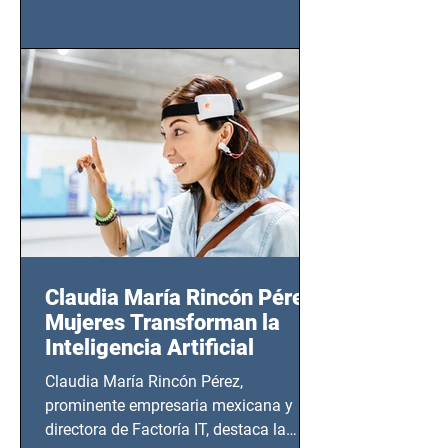
tendrá lugar en el Foro Bellescene
(Zempoala 90, Narvarte Oriente,
CDMX), todos los miércoles a partir del
14 de agosto al 25 de septiembre, a las
20:00 horas.
Claudia María Rincón Pérez:
Mujeres Transforman la
Inteligencia Artificial
Claudia María Rincón Pérez,
prominente empresaria mexicana y
directora de Factoría IT, destaca la