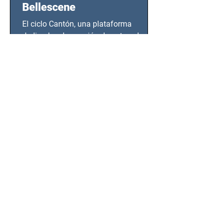
Bellescene
El ciclo Cantón, una plataforma
dedicada a la canción de autor y las
propuestas independientes en México,
tendrá lugar en el Foro Bellescene
(Zempoala 90, Narvarte Oriente,
CDMX), todos los miércoles a partir del
14 de agosto al 25 de septiembre, a las
20:00 horas.
Claudia María Rincón Pérez:
Mujeres Transforman la