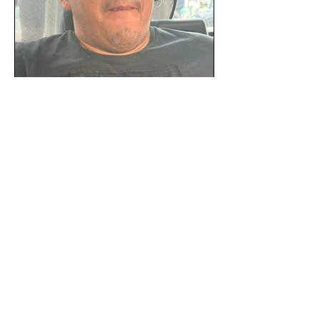
SSC detiene a hombre con
antecedentes penales tras
homicidio en Benito Juárez
Un hombre señalado como presunto
responsable del asesinato de un
ciudadano de 51 años en la colonia
Álamos, alcaldía Benito Juárez, fue...