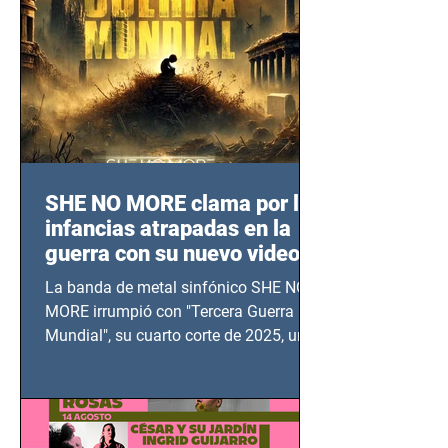
SHE NO MORE clama por las
infancias atrapadas en la
guerra con su nuevo video
TERCERA GUERRA
La banda de metal sinfónico SHE NO
MUNDIAL
MORE irrumpió con "Tercera Guerra
Mundial", su cuarto corte de 2025, un
grito contra el calvario de niños,
adolescentes y mujeres en epicentros
bélicos.