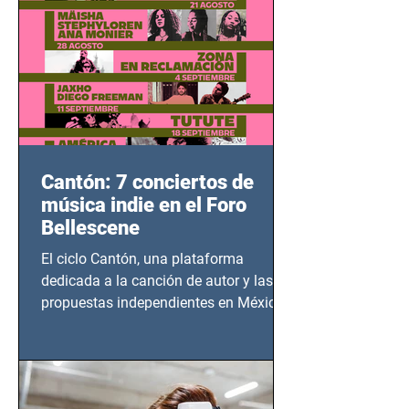
Cantón: 7 conciertos de
música indie en el Foro
Bellescene
El ciclo Cantón, una plataforma
dedicada a la canción de autor y las
propuestas independientes en México,
tendrá lugar en el Foro Bellescene
(Zempoala 90, Narvarte Oriente,
CDMX), todos los miércoles a partir del
14 de agosto al 25 de septiembre, a las