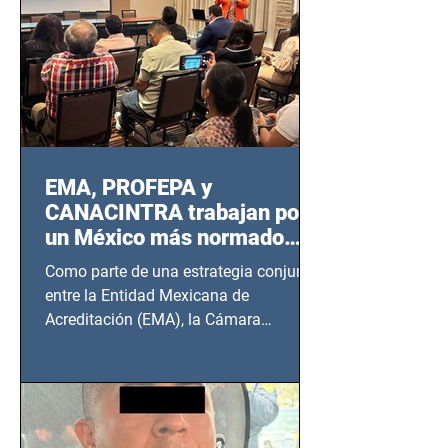
EMA, PROFEPA y
CANACINTRA trabajan por
un México más normado
desde Querétaro, Hidalgo y
Como parte de una estrategia conjunta
BCS
entre la Entidad Mexicana de
Acreditación (EMA), la Cámara
Nacional de la Industria de...