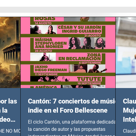
or las
Cantón: 7 conciertos de música
Clau
 la
indie en el Foro Bellescene
Muje
ideo
Inte
El ciclo Cantón, una plataforma dedicada a
UNDIAL
la canción de autor y las propuestas
 SHE NO MORE
Claud