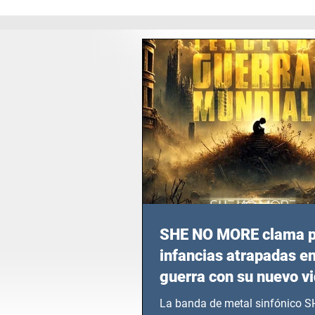
SHE NO MORE clama p
infancias atrapadas en
guerra con su nuevo v
TERCERA GUERRA M
La banda de metal sinfónico