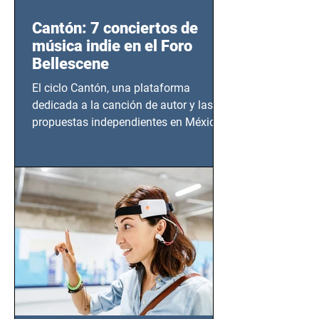
Cantón: 7 conciertos de
música indie en el Foro
Bellescene
El ciclo Cantón, una plataforma
dedicada a la canción de autor y las
propuestas independientes en México,
tendrá lugar en el Foro Bellescene
(Zempoala 90, Narvarte Oriente,
CDMX), todos los miércoles a partir del
14 de agosto al 25 de septiembre, a las
20:00 horas.