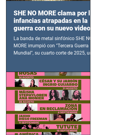
SHE NO MORE clama por las
infancias atrapadas en la
guerra con su nuevo video
TERCERA GUERRA
La banda de metal sinfónico SHE NO
MUNDIAL
MORE irrumpió con "Tercera Guerra
Mundial", su cuarto corte de 2025, un
grito contra el calvario de niños,
adolescentes y mujeres en epicentros
bélicos.