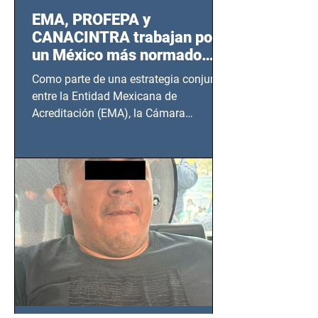
EMA, PROFEPA y
CANACINTRA trabajan por
un México más normado
desde Querétaro, Hidalgo y
Como parte de una estrategia conjunta
BCS
entre la Entidad Mexicana de
Acreditación (EMA), la Cámara
Nacional de la Industria de...